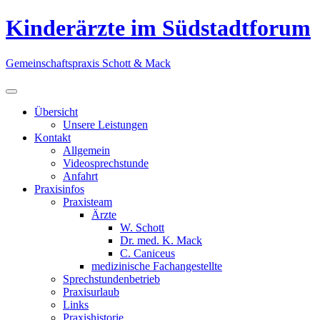
Skip
Kinderärzte im Südstadtforum
to
content
Gemeinschaftspraxis Schott & Mack
Übersicht
Unsere Leistungen
Kontakt
Allgemein
Videosprechstunde
Anfahrt
Praxisinfos
Praxisteam
Ärzte
W. Schott
Dr. med. K. Mack
C. Caniceus
medizinische Fachangestellte
Sprechstundenbetrieb
Praxisurlaub
Links
Praxishistorie