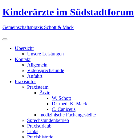
Skip
Kinderärzte im Südstadtforum
to
content
Gemeinschaftspraxis Schott & Mack
Übersicht
Unsere Leistungen
Kontakt
Allgemein
Videosprechstunde
Anfahrt
Praxisinfos
Praxisteam
Ärzte
W. Schott
Dr. med. K. Mack
C. Caniceus
medizinische Fachangestellte
Sprechstundenbetrieb
Praxisurlaub
Links
Praxishistorie