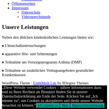
Öffnungszeiten
Impressum
Datenschutz
Videosprechstunde
Unsere Leistungen
Neben den üblichen kinderärztlichen Leistungen bieten wir:
♦ Ultraschalluntersuchungen
♦ apparative Hör- und Sehtestungen
♦ Teilnahme am Vorsorgeprogramm Asthma (DMP)
♦ Teilnahme an zusätzlichen Vertragsangeboten gesetzlicher
Krankenkassen
WordPress Theme :
EightMedi Lite
by 8Degree Themes
„Diese Website verwendet Cookies – nähere Informationen dazu
und zu Ihren Rechten als Benutzer finden Sie in unserer
Datenschutzerklärung am Ende der Seite. Klicken Sie auf „Ich
stimme zu“, um Cookies zu akzeptieren und direkt unsere Website
besuchen zu können.“
Ich stimme zu
Nein
Datenschutzerklärung